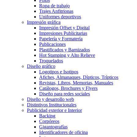
Polos
Ropa de trabajo
Trajes Anfitrionas
Uniformes deportivos
Impresión gráfica
Impresión Offset y Digital
Impresiones Publicitarias
Papelería y Formatería
Publicaciones
Plastificados y Barnizados
Hot Stamping y Alto Relieve
Troquelados
Diseño gráfico
Logotipos e Isotipos
Afiches, Almanaques, Dípticos, Trípticos
Revistas, Libros, Memorias, Manuales
Catálogos, Brochures y Flyers
Diseño para redes sociales
Diseño y desarrollo web
Distintivos Institucionales
Publicidad exterior e Interior
Backing
Corpóreos
Gigantografías
Identificadores de oficina