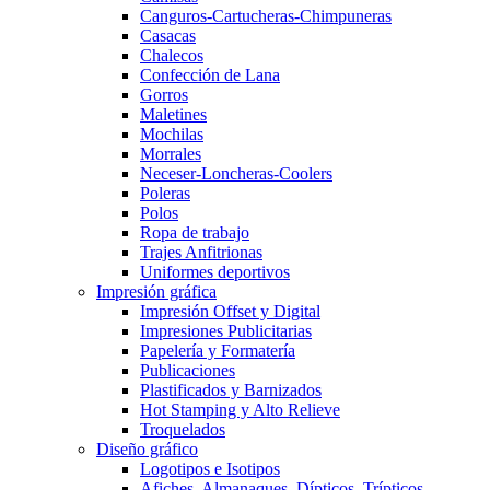
Canguros-Cartucheras-Chimpuneras
Casacas
Chalecos
Confección de Lana
Gorros
Maletines
Mochilas
Morrales
Neceser-Loncheras-Coolers
Poleras
Polos
Ropa de trabajo
Trajes Anfitrionas
Uniformes deportivos
Impresión gráfica
Impresión Offset y Digital
Impresiones Publicitarias
Papelería y Formatería
Publicaciones
Plastificados y Barnizados
Hot Stamping y Alto Relieve
Troquelados
Diseño gráfico
Logotipos e Isotipos
Afiches, Almanaques, Dípticos, Trípticos