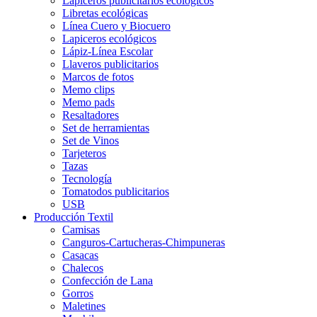
Lapiceros publicitarios ecológicos
Libretas ecológicas
Línea Cuero y Biocuero
Lapiceros ecológicos
Lápiz-Línea Escolar
Llaveros publicitarios
Marcos de fotos
Memo clips
Memo pads
Resaltadores
Set de herramientas
Set de Vinos
Tarjeteros
Tazas
Tecnología
Tomatodos publicitarios
USB
Producción Textil
Camisas
Canguros-Cartucheras-Chimpuneras
Casacas
Chalecos
Confección de Lana
Gorros
Maletines