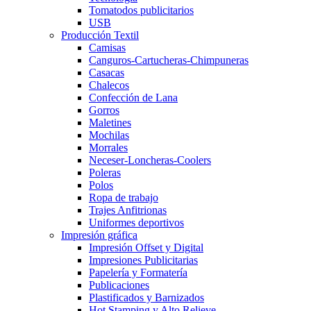
Tomatodos publicitarios
USB
Producción Textil
Camisas
Canguros-Cartucheras-Chimpuneras
Casacas
Chalecos
Confección de Lana
Gorros
Maletines
Mochilas
Morrales
Neceser-Loncheras-Coolers
Poleras
Polos
Ropa de trabajo
Trajes Anfitrionas
Uniformes deportivos
Impresión gráfica
Impresión Offset y Digital
Impresiones Publicitarias
Papelería y Formatería
Publicaciones
Plastificados y Barnizados
Hot Stamping y Alto Relieve