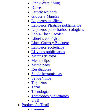
Drink Ware / Mug
Dulces
Estuches-fundas
Globos y Mangas
Lapiceros metálicos
Lapiceros Plásticos publicitarios
Lapiceros publicitarios ecológicos
Lápiz-Línea Escolar
Libretas ecológicas
Línea Cuero y Biocuero
Lapiceros ecológicos
Llaveros publicitarios
Marcos de fotos
Memo clips
Memo pads
Resaltadores
Set de herramientas
Set de Vinos
Tarjeteros
Tazas
Tecnología
Tomatodos publicitarios
USB
Producción Textil
Camisas