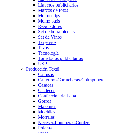
Llaveros publicitarios
Marcos de fotos
Memo clips
Memo pads
Resaltadores
Set de herramientas
Set de Vinos
Tarjeteros
Tazas
Tecnología
Tomatodos publicitarios
USB
Producción Textil
Camisas
Canguros-Cartucheras-Chimpuneras
Casacas
Chalecos
Confección de Lana
Gorros
Maletines
Mochilas
Morrales
Neceser-Loncheras-Coolers
Poleras