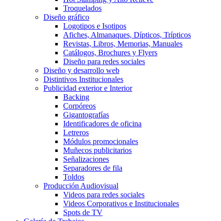
Troquelados
Diseño gráfico
Logotipos e Isotipos
Afiches, Almanaques, Dípticos, Trípticos
Revistas, Libros, Memorias, Manuales
Catálogos, Brochures y Flyers
Diseño para redes sociales
Diseño y desarrollo web
Distintivos Institucionales
Publicidad exterior e Interior
Backing
Corpóreos
Gigantografías
Identificadores de oficina
Letreros
Módulos promocionales
Muñecos publicitarios
Señalizaciones
Separadores de fila
Toldos
Producción Audiovisual
Videos para redes sociales
Videos Corporativos e Institucionales
Spots de TV