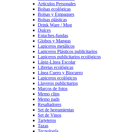
Articulos Personales
Bolsas ecológicas
Bolsas y Empaques
Bolsas plásticas
Drink Ware / Mug
Dulces
Estuches-fundas
Globos y Mangas
Lapiceros metálicos
Lapiceros Plásticos publicitarios
Lapiceros publicitarios ecológicos
Lápiz-Línea Escolar
Libretas ecológicas
Línea Cuero y Biocuero
Lapiceros ecológicos
Llaveros publicitarios
Marcos de fotos
Memo clips
Memo pads
Resaltadores
Set de herramientas
Set de Vinos
Tarjeteros
Tazas
Tecnología