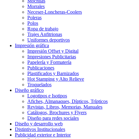
Mochilas
Morrales
Neceser-Loncheras-Coolers
Poleras
Polos
Ropa de trabajo
Trajes Anfitrionas
Uniformes deportivos
Impresión gráfica
Impresión Offset y Digital
Impresiones Publicitarias
Papelería y Formatería
Publicaciones
Plastificados y Barnizados
Hot Stamping y Alto Relieve
Troquelados
Diseño gráfico
Logotipos e Isotipos
Afiches, Almanaques, Dípticos, Trípticos
Revistas, Libros, Memorias, Manuales
Catálogos, Brochures y Flyers
Diseño para redes sociales
Diseño y desarrollo web
Distintivos Institucionales
Publicidad exterior e Interior