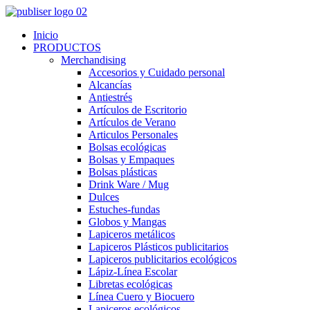
Inicio
PRODUCTOS
Merchandising
Accesorios y Cuidado personal
Alcancías
Antiestrés
Artículos de Escritorio
Artículos de Verano
Articulos Personales
Bolsas ecológicas
Bolsas y Empaques
Bolsas plásticas
Drink Ware / Mug
Dulces
Estuches-fundas
Globos y Mangas
Lapiceros metálicos
Lapiceros Plásticos publicitarios
Lapiceros publicitarios ecológicos
Lápiz-Línea Escolar
Libretas ecológicas
Línea Cuero y Biocuero
Lapiceros ecológicos