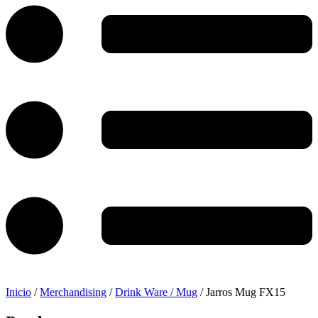
Inicio
/
Merchandising
/
Drink Ware / Mug
/ Jarros Mug FX15