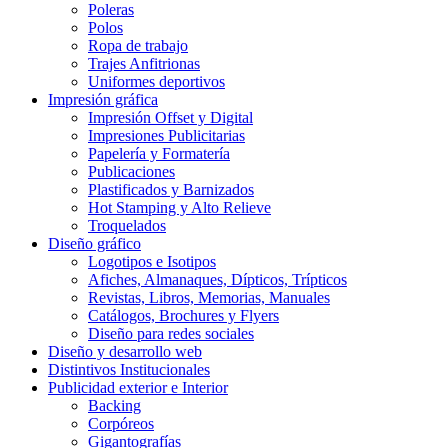
Poleras
Polos
Ropa de trabajo
Trajes Anfitrionas
Uniformes deportivos
Impresión gráfica
Impresión Offset y Digital
Impresiones Publicitarias
Papelería y Formatería
Publicaciones
Plastificados y Barnizados
Hot Stamping y Alto Relieve
Troquelados
Diseño gráfico
Logotipos e Isotipos
Afiches, Almanaques, Dípticos, Trípticos
Revistas, Libros, Memorias, Manuales
Catálogos, Brochures y Flyers
Diseño para redes sociales
Diseño y desarrollo web
Distintivos Institucionales
Publicidad exterior e Interior
Backing
Corpóreos
Gigantografías