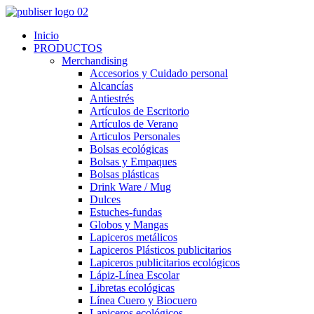
Inicio
PRODUCTOS
Merchandising
Accesorios y Cuidado personal
Alcancías
Antiestrés
Artículos de Escritorio
Artículos de Verano
Articulos Personales
Bolsas ecológicas
Bolsas y Empaques
Bolsas plásticas
Drink Ware / Mug
Dulces
Estuches-fundas
Globos y Mangas
Lapiceros metálicos
Lapiceros Plásticos publicitarios
Lapiceros publicitarios ecológicos
Lápiz-Línea Escolar
Libretas ecológicas
Línea Cuero y Biocuero
Lapiceros ecológicos