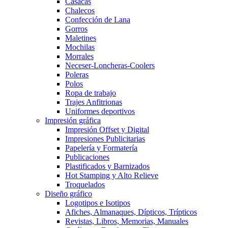
Casacas
Chalecos
Confección de Lana
Gorros
Maletines
Mochilas
Morrales
Neceser-Loncheras-Coolers
Poleras
Polos
Ropa de trabajo
Trajes Anfitrionas
Uniformes deportivos
Impresión gráfica
Impresión Offset y Digital
Impresiones Publicitarias
Papelería y Formatería
Publicaciones
Plastificados y Barnizados
Hot Stamping y Alto Relieve
Troquelados
Diseño gráfico
Logotipos e Isotipos
Afiches, Almanaques, Dípticos, Trípticos
Revistas, Libros, Memorias, Manuales