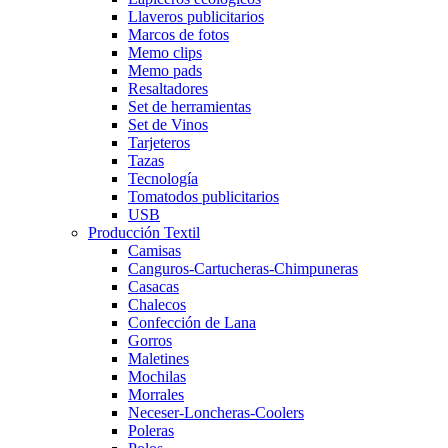
Llaveros publicitarios
Marcos de fotos
Memo clips
Memo pads
Resaltadores
Set de herramientas
Set de Vinos
Tarjeteros
Tazas
Tecnología
Tomatodos publicitarios
USB
Producción Textil
Camisas
Canguros-Cartucheras-Chimpuneras
Casacas
Chalecos
Confección de Lana
Gorros
Maletines
Mochilas
Morrales
Neceser-Loncheras-Coolers
Poleras