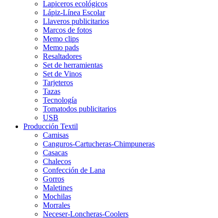
Lapiceros ecológicos
Lápiz-Línea Escolar
Llaveros publicitarios
Marcos de fotos
Memo clips
Memo pads
Resaltadores
Set de herramientas
Set de Vinos
Tarjeteros
Tazas
Tecnología
Tomatodos publicitarios
USB
Producción Textil
Camisas
Canguros-Cartucheras-Chimpuneras
Casacas
Chalecos
Confección de Lana
Gorros
Maletines
Mochilas
Morrales
Neceser-Loncheras-Coolers