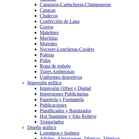
Canguros-Cartucheras-Chimpuneras
Casacas
Chalecos
Confección de Lana
Gorros
Maletines
Mochilas
Morrales
Neceser-Loncheras-Coolers
Poleras
Polos
Ropa de trabajo
Trajes Anfitrionas
Uniformes deportivos
Impresión gráfica
Impresión Offset y Digital
Impresiones Publicitarias
Papelería y Formatería
Publicaciones
Plastificados y Barnizados
Hot Stamping y Alto Relieve
Troquelados
Diseño gráfico
Logotipos e Isotipos
Afiches, Almanaques, Dípticos, Trípticos