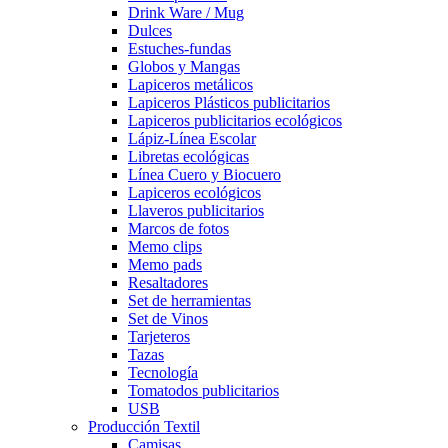
Drink Ware / Mug
Dulces
Estuches-fundas
Globos y Mangas
Lapiceros metálicos
Lapiceros Plásticos publicitarios
Lapiceros publicitarios ecológicos
Lápiz-Línea Escolar
Libretas ecológicas
Línea Cuero y Biocuero
Lapiceros ecológicos
Llaveros publicitarios
Marcos de fotos
Memo clips
Memo pads
Resaltadores
Set de herramientas
Set de Vinos
Tarjeteros
Tazas
Tecnología
Tomatodos publicitarios
USB
Producción Textil
Camisas