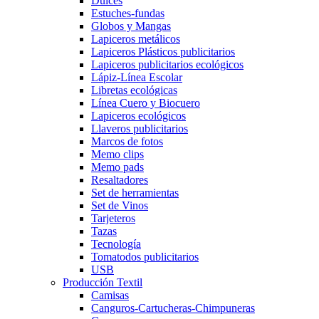
Dulces
Estuches-fundas
Globos y Mangas
Lapiceros metálicos
Lapiceros Plásticos publicitarios
Lapiceros publicitarios ecológicos
Lápiz-Línea Escolar
Libretas ecológicas
Línea Cuero y Biocuero
Lapiceros ecológicos
Llaveros publicitarios
Marcos de fotos
Memo clips
Memo pads
Resaltadores
Set de herramientas
Set de Vinos
Tarjeteros
Tazas
Tecnología
Tomatodos publicitarios
USB
Producción Textil
Camisas
Canguros-Cartucheras-Chimpuneras