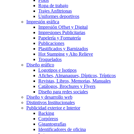
Polos
Ropa de trabajo
Trajes Anfitrionas
Uniformes deportivos
Impresión gráfica
Impresión Offset y Digital
Impresiones Publicitarias
Papelería y Formatería
Publicaciones
Plastificados y Barnizados
Hot Stamping y Alto Relieve
Troquelados
Diseño gráfico
Logotipos e Isotipos
Afiches, Almanaques, Dípticos, Trípticos
Revistas, Libros, Memorias, Manuales
Catálogos, Brochures y Flyers
Diseño para redes sociales
Diseño y desarrollo web
Distintivos Institucionales
Publicidad exterior e Interior
Backing
Corpóreos
Gigantografías
Identificadores de oficina