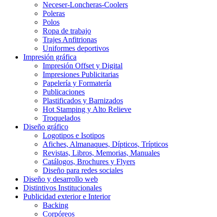
Neceser-Loncheras-Coolers
Poleras
Polos
Ropa de trabajo
Trajes Anfitrionas
Uniformes deportivos
Impresión gráfica
Impresión Offset y Digital
Impresiones Publicitarias
Papelería y Formatería
Publicaciones
Plastificados y Barnizados
Hot Stamping y Alto Relieve
Troquelados
Diseño gráfico
Logotipos e Isotipos
Afiches, Almanaques, Dípticos, Trípticos
Revistas, Libros, Memorias, Manuales
Catálogos, Brochures y Flyers
Diseño para redes sociales
Diseño y desarrollo web
Distintivos Institucionales
Publicidad exterior e Interior
Backing
Corpóreos