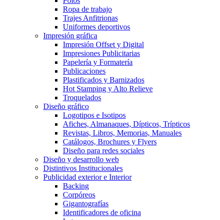
Polos
Ropa de trabajo
Trajes Anfitrionas
Uniformes deportivos
Impresión gráfica
Impresión Offset y Digital
Impresiones Publicitarias
Papelería y Formatería
Publicaciones
Plastificados y Barnizados
Hot Stamping y Alto Relieve
Troquelados
Diseño gráfico
Logotipos e Isotipos
Afiches, Almanaques, Dípticos, Trípticos
Revistas, Libros, Memorias, Manuales
Catálogos, Brochures y Flyers
Diseño para redes sociales
Diseño y desarrollo web
Distintivos Institucionales
Publicidad exterior e Interior
Backing
Corpóreos
Gigantografías
Identificadores de oficina