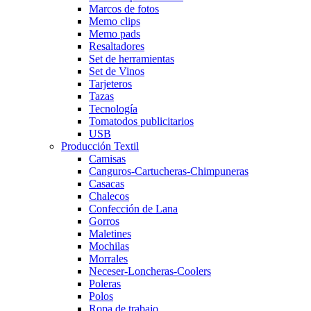
Marcos de fotos
Memo clips
Memo pads
Resaltadores
Set de herramientas
Set de Vinos
Tarjeteros
Tazas
Tecnología
Tomatodos publicitarios
USB
Producción Textil
Camisas
Canguros-Cartucheras-Chimpuneras
Casacas
Chalecos
Confección de Lana
Gorros
Maletines
Mochilas
Morrales
Neceser-Loncheras-Coolers
Poleras
Polos
Ropa de trabajo