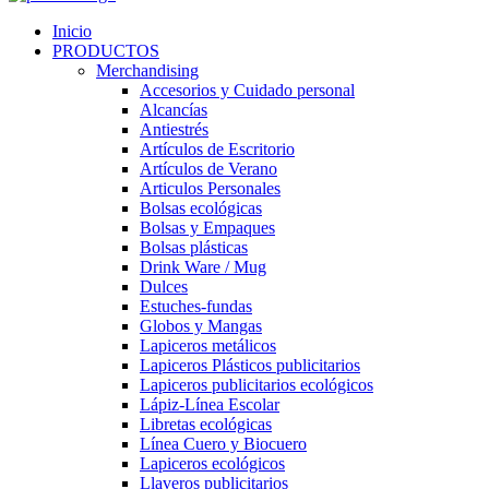
Inicio
PRODUCTOS
Merchandising
Accesorios y Cuidado personal
Alcancías
Antiestrés
Artículos de Escritorio
Artículos de Verano
Articulos Personales
Bolsas ecológicas
Bolsas y Empaques
Bolsas plásticas
Drink Ware / Mug
Dulces
Estuches-fundas
Globos y Mangas
Lapiceros metálicos
Lapiceros Plásticos publicitarios
Lapiceros publicitarios ecológicos
Lápiz-Línea Escolar
Libretas ecológicas
Línea Cuero y Biocuero
Lapiceros ecológicos
Llaveros publicitarios