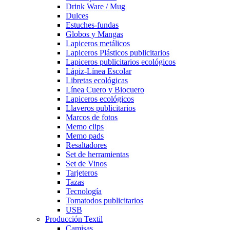
Drink Ware / Mug
Dulces
Estuches-fundas
Globos y Mangas
Lapiceros metálicos
Lapiceros Plásticos publicitarios
Lapiceros publicitarios ecológicos
Lápiz-Línea Escolar
Libretas ecológicas
Línea Cuero y Biocuero
Lapiceros ecológicos
Llaveros publicitarios
Marcos de fotos
Memo clips
Memo pads
Resaltadores
Set de herramientas
Set de Vinos
Tarjeteros
Tazas
Tecnología
Tomatodos publicitarios
USB
Producción Textil
Camisas