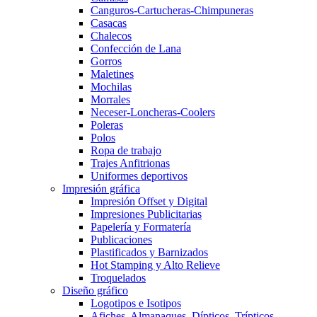
Canguros-Cartucheras-Chimpuneras
Casacas
Chalecos
Confección de Lana
Gorros
Maletines
Mochilas
Morrales
Neceser-Loncheras-Coolers
Poleras
Polos
Ropa de trabajo
Trajes Anfitrionas
Uniformes deportivos
Impresión gráfica
Impresión Offset y Digital
Impresiones Publicitarias
Papelería y Formatería
Publicaciones
Plastificados y Barnizados
Hot Stamping y Alto Relieve
Troquelados
Diseño gráfico
Logotipos e Isotipos
Afiches, Almanaques, Dípticos, Trípticos