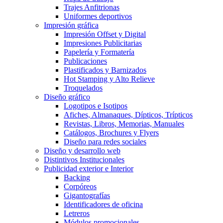
Trajes Anfitrionas
Uniformes deportivos
Impresión gráfica
Impresión Offset y Digital
Impresiones Publicitarias
Papelería y Formatería
Publicaciones
Plastificados y Barnizados
Hot Stamping y Alto Relieve
Troquelados
Diseño gráfico
Logotipos e Isotipos
Afiches, Almanaques, Dípticos, Trípticos
Revistas, Libros, Memorias, Manuales
Catálogos, Brochures y Flyers
Diseño para redes sociales
Diseño y desarrollo web
Distintivos Institucionales
Publicidad exterior e Interior
Backing
Corpóreos
Gigantografías
Identificadores de oficina
Letreros
Módulos promocionales