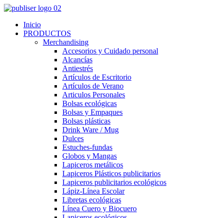
Inicio
PRODUCTOS
Merchandising
Accesorios y Cuidado personal
Alcancías
Antiestrés
Artículos de Escritorio
Artículos de Verano
Articulos Personales
Bolsas ecológicas
Bolsas y Empaques
Bolsas plásticas
Drink Ware / Mug
Dulces
Estuches-fundas
Globos y Mangas
Lapiceros metálicos
Lapiceros Plásticos publicitarios
Lapiceros publicitarios ecológicos
Lápiz-Línea Escolar
Libretas ecológicas
Línea Cuero y Biocuero
Lapiceros ecológicos