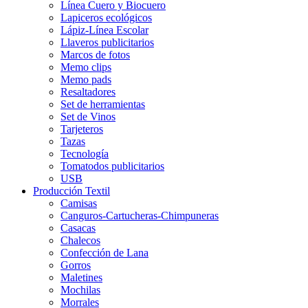
Línea Cuero y Biocuero
Lapiceros ecológicos
Lápiz-Línea Escolar
Llaveros publicitarios
Marcos de fotos
Memo clips
Memo pads
Resaltadores
Set de herramientas
Set de Vinos
Tarjeteros
Tazas
Tecnología
Tomatodos publicitarios
USB
Producción Textil
Camisas
Canguros-Cartucheras-Chimpuneras
Casacas
Chalecos
Confección de Lana
Gorros
Maletines
Mochilas
Morrales