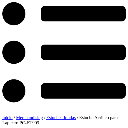
Inicio
/
Merchandising
/
Estuches-fundas
/ Estuche Acrílico para
Lapicero PC-ET909