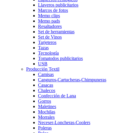
Llaveros publicitarios
Marcos de fotos
Memo clips
Memo pads
Resaltadores
Set de herramientas
Set de Vinos
Tarjeteros
Tazas
Tecnología
Tomatodos publicitarios
USB
Producción Textil
Camisas
Canguros-Cartucheras-Chimpuneras
Casacas
Chalecos
Confección de Lana
Gorros
Maletines
Mochilas
Morrales
Neceser-Loncheras-Coolers
Poleras