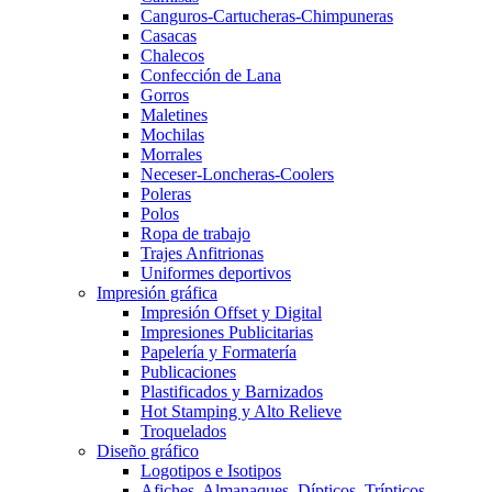
Canguros-Cartucheras-Chimpuneras
Casacas
Chalecos
Confección de Lana
Gorros
Maletines
Mochilas
Morrales
Neceser-Loncheras-Coolers
Poleras
Polos
Ropa de trabajo
Trajes Anfitrionas
Uniformes deportivos
Impresión gráfica
Impresión Offset y Digital
Impresiones Publicitarias
Papelería y Formatería
Publicaciones
Plastificados y Barnizados
Hot Stamping y Alto Relieve
Troquelados
Diseño gráfico
Logotipos e Isotipos
Afiches, Almanaques, Dípticos, Trípticos