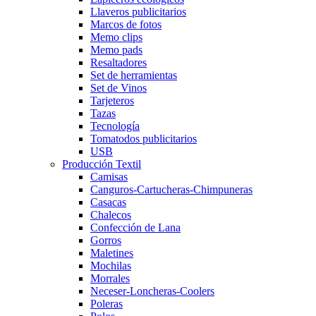
Llaveros publicitarios
Marcos de fotos
Memo clips
Memo pads
Resaltadores
Set de herramientas
Set de Vinos
Tarjeteros
Tazas
Tecnología
Tomatodos publicitarios
USB
Producción Textil
Camisas
Canguros-Cartucheras-Chimpuneras
Casacas
Chalecos
Confección de Lana
Gorros
Maletines
Mochilas
Morrales
Neceser-Loncheras-Coolers
Poleras