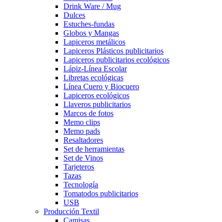
Drink Ware / Mug
Dulces
Estuches-fundas
Globos y Mangas
Lapiceros metálicos
Lapiceros Plásticos publicitarios
Lapiceros publicitarios ecológicos
Lápiz-Línea Escolar
Libretas ecológicas
Línea Cuero y Biocuero
Lapiceros ecológicos
Llaveros publicitarios
Marcos de fotos
Memo clips
Memo pads
Resaltadores
Set de herramientas
Set de Vinos
Tarjeteros
Tazas
Tecnología
Tomatodos publicitarios
USB
Producción Textil
Camisas