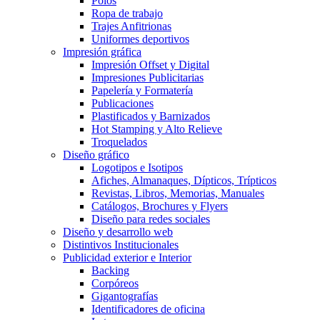
Polos
Ropa de trabajo
Trajes Anfitrionas
Uniformes deportivos
Impresión gráfica
Impresión Offset y Digital
Impresiones Publicitarias
Papelería y Formatería
Publicaciones
Plastificados y Barnizados
Hot Stamping y Alto Relieve
Troquelados
Diseño gráfico
Logotipos e Isotipos
Afiches, Almanaques, Dípticos, Trípticos
Revistas, Libros, Memorias, Manuales
Catálogos, Brochures y Flyers
Diseño para redes sociales
Diseño y desarrollo web
Distintivos Institucionales
Publicidad exterior e Interior
Backing
Corpóreos
Gigantografías
Identificadores de oficina