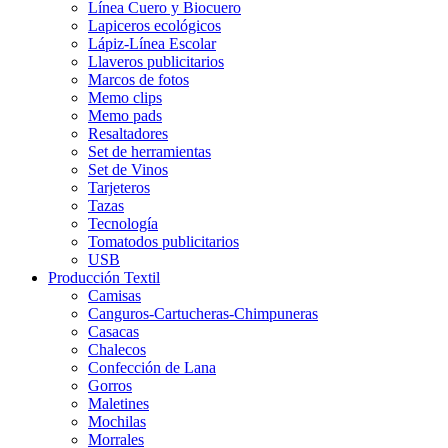
Línea Cuero y Biocuero
Lapiceros ecológicos
Lápiz-Línea Escolar
Llaveros publicitarios
Marcos de fotos
Memo clips
Memo pads
Resaltadores
Set de herramientas
Set de Vinos
Tarjeteros
Tazas
Tecnología
Tomatodos publicitarios
USB
Producción Textil
Camisas
Canguros-Cartucheras-Chimpuneras
Casacas
Chalecos
Confección de Lana
Gorros
Maletines
Mochilas
Morrales