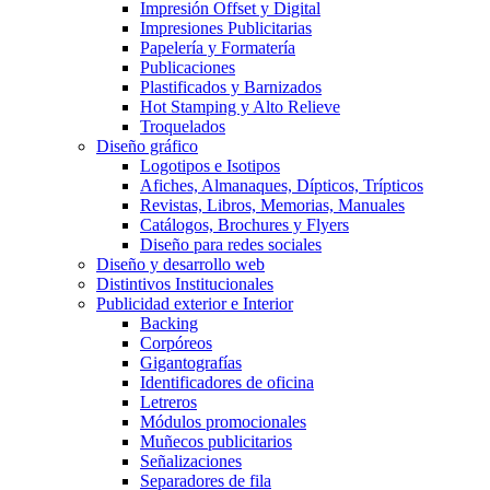
Impresión Offset y Digital
Impresiones Publicitarias
Papelería y Formatería
Publicaciones
Plastificados y Barnizados
Hot Stamping y Alto Relieve
Troquelados
Diseño gráfico
Logotipos e Isotipos
Afiches, Almanaques, Dípticos, Trípticos
Revistas, Libros, Memorias, Manuales
Catálogos, Brochures y Flyers
Diseño para redes sociales
Diseño y desarrollo web
Distintivos Institucionales
Publicidad exterior e Interior
Backing
Corpóreos
Gigantografías
Identificadores de oficina
Letreros
Módulos promocionales
Muñecos publicitarios
Señalizaciones
Separadores de fila