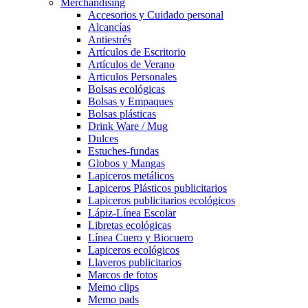
Merchandising
Accesorios y Cuidado personal
Alcancías
Antiestrés
Artículos de Escritorio
Artículos de Verano
Articulos Personales
Bolsas ecológicas
Bolsas y Empaques
Bolsas plásticas
Drink Ware / Mug
Dulces
Estuches-fundas
Globos y Mangas
Lapiceros metálicos
Lapiceros Plásticos publicitarios
Lapiceros publicitarios ecológicos
Lápiz-Línea Escolar
Libretas ecológicas
Línea Cuero y Biocuero
Lapiceros ecológicos
Llaveros publicitarios
Marcos de fotos
Memo clips
Memo pads