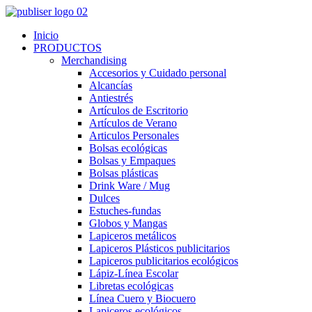
Inicio
PRODUCTOS
Merchandising
Accesorios y Cuidado personal
Alcancías
Antiestrés
Artículos de Escritorio
Artículos de Verano
Articulos Personales
Bolsas ecológicas
Bolsas y Empaques
Bolsas plásticas
Drink Ware / Mug
Dulces
Estuches-fundas
Globos y Mangas
Lapiceros metálicos
Lapiceros Plásticos publicitarios
Lapiceros publicitarios ecológicos
Lápiz-Línea Escolar
Libretas ecológicas
Línea Cuero y Biocuero
Lapiceros ecológicos