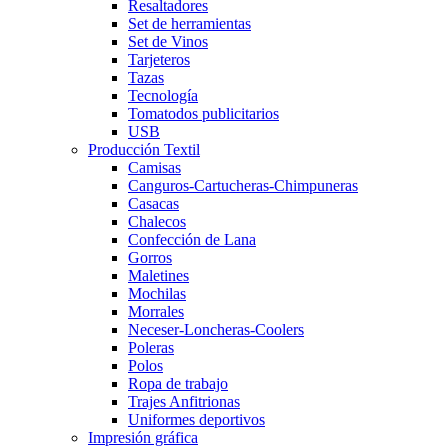
Resaltadores
Set de herramientas
Set de Vinos
Tarjeteros
Tazas
Tecnología
Tomatodos publicitarios
USB
Producción Textil
Camisas
Canguros-Cartucheras-Chimpuneras
Casacas
Chalecos
Confección de Lana
Gorros
Maletines
Mochilas
Morrales
Neceser-Loncheras-Coolers
Poleras
Polos
Ropa de trabajo
Trajes Anfitrionas
Uniformes deportivos
Impresión gráfica