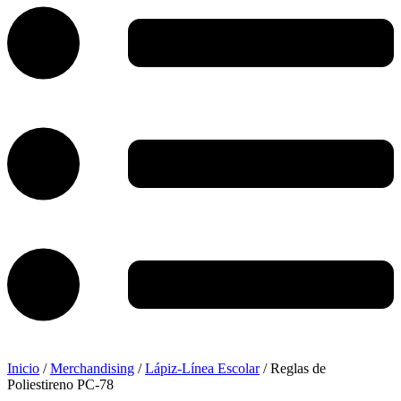
Inicio
/
Merchandising
/
Lápiz-Línea Escolar
/ Reglas de
Poliestireno PC-78