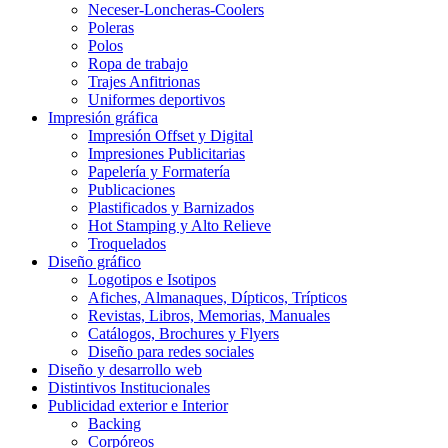
Neceser-Loncheras-Coolers
Poleras
Polos
Ropa de trabajo
Trajes Anfitrionas
Uniformes deportivos
Impresión gráfica
Impresión Offset y Digital
Impresiones Publicitarias
Papelería y Formatería
Publicaciones
Plastificados y Barnizados
Hot Stamping y Alto Relieve
Troquelados
Diseño gráfico
Logotipos e Isotipos
Afiches, Almanaques, Dípticos, Trípticos
Revistas, Libros, Memorias, Manuales
Catálogos, Brochures y Flyers
Diseño para redes sociales
Diseño y desarrollo web
Distintivos Institucionales
Publicidad exterior e Interior
Backing
Corpóreos