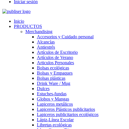
Iniciar sesión
Inicio
PRODUCTOS
Merchandising
Accesorios y Cuidado personal
Alcancías
Antiestrés
Artículos de Escritorio
Artículos de Verano
Articulos Personales
Bolsas ecológicas
Bolsas y Empaques
Bolsas plásticas
Drink Ware / Mug
Dulces
Estuches-fundas
Globos y Mangas
Lapiceros metálicos
Lapiceros Plásticos publicitarios
Lapiceros publicitarios ecológicos
Lápiz-Línea Escolar
Libretas ecológicas