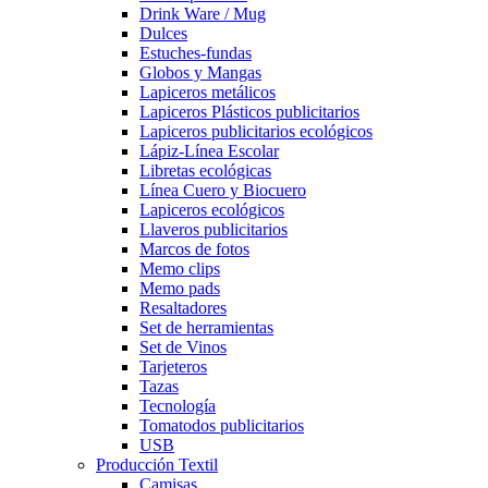
Drink Ware / Mug
Dulces
Estuches-fundas
Globos y Mangas
Lapiceros metálicos
Lapiceros Plásticos publicitarios
Lapiceros publicitarios ecológicos
Lápiz-Línea Escolar
Libretas ecológicas
Línea Cuero y Biocuero
Lapiceros ecológicos
Llaveros publicitarios
Marcos de fotos
Memo clips
Memo pads
Resaltadores
Set de herramientas
Set de Vinos
Tarjeteros
Tazas
Tecnología
Tomatodos publicitarios
USB
Producción Textil
Camisas