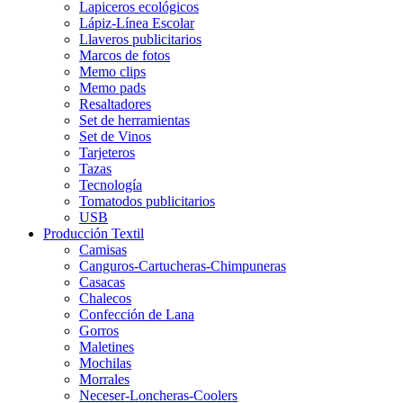
Lapiceros ecológicos
Lápiz-Línea Escolar
Llaveros publicitarios
Marcos de fotos
Memo clips
Memo pads
Resaltadores
Set de herramientas
Set de Vinos
Tarjeteros
Tazas
Tecnología
Tomatodos publicitarios
USB
Producción Textil
Camisas
Canguros-Cartucheras-Chimpuneras
Casacas
Chalecos
Confección de Lana
Gorros
Maletines
Mochilas
Morrales
Neceser-Loncheras-Coolers