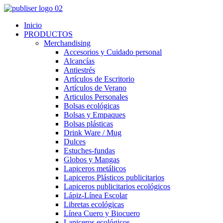
Inicio
PRODUCTOS
Merchandising
Accesorios y Cuidado personal
Alcancías
Antiestrés
Artículos de Escritorio
Artículos de Verano
Articulos Personales
Bolsas ecológicas
Bolsas y Empaques
Bolsas plásticas
Drink Ware / Mug
Dulces
Estuches-fundas
Globos y Mangas
Lapiceros metálicos
Lapiceros Plásticos publicitarios
Lapiceros publicitarios ecológicos
Lápiz-Línea Escolar
Libretas ecológicas
Línea Cuero y Biocuero
Lapiceros ecológicos