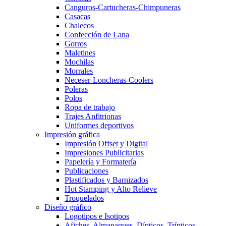
Canguros-Cartucheras-Chimpuneras
Casacas
Chalecos
Confección de Lana
Gorros
Maletines
Mochilas
Morrales
Neceser-Loncheras-Coolers
Poleras
Polos
Ropa de trabajo
Trajes Anfitrionas
Uniformes deportivos
Impresión gráfica
Impresión Offset y Digital
Impresiones Publicitarias
Papelería y Formatería
Publicaciones
Plastificados y Barnizados
Hot Stamping y Alto Relieve
Troquelados
Diseño gráfico
Logotipos e Isotipos
Afiches, Almanaques, Dípticos, Trípticos