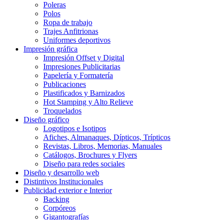
Poleras
Polos
Ropa de trabajo
Trajes Anfitrionas
Uniformes deportivos
Impresión gráfica
Impresión Offset y Digital
Impresiones Publicitarias
Papelería y Formatería
Publicaciones
Plastificados y Barnizados
Hot Stamping y Alto Relieve
Troquelados
Diseño gráfico
Logotipos e Isotipos
Afiches, Almanaques, Dípticos, Trípticos
Revistas, Libros, Memorias, Manuales
Catálogos, Brochures y Flyers
Diseño para redes sociales
Diseño y desarrollo web
Distintivos Institucionales
Publicidad exterior e Interior
Backing
Corpóreos
Gigantografías