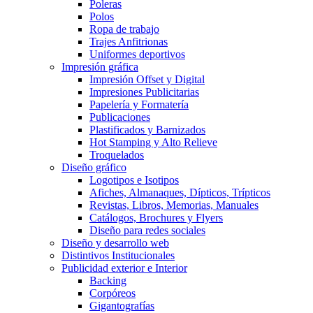
Poleras
Polos
Ropa de trabajo
Trajes Anfitrionas
Uniformes deportivos
Impresión gráfica
Impresión Offset y Digital
Impresiones Publicitarias
Papelería y Formatería
Publicaciones
Plastificados y Barnizados
Hot Stamping y Alto Relieve
Troquelados
Diseño gráfico
Logotipos e Isotipos
Afiches, Almanaques, Dípticos, Trípticos
Revistas, Libros, Memorias, Manuales
Catálogos, Brochures y Flyers
Diseño para redes sociales
Diseño y desarrollo web
Distintivos Institucionales
Publicidad exterior e Interior
Backing
Corpóreos
Gigantografías