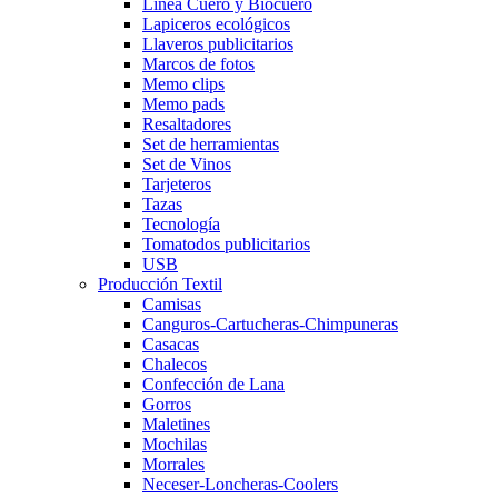
Línea Cuero y Biocuero
Lapiceros ecológicos
Llaveros publicitarios
Marcos de fotos
Memo clips
Memo pads
Resaltadores
Set de herramientas
Set de Vinos
Tarjeteros
Tazas
Tecnología
Tomatodos publicitarios
USB
Producción Textil
Camisas
Canguros-Cartucheras-Chimpuneras
Casacas
Chalecos
Confección de Lana
Gorros
Maletines
Mochilas
Morrales
Neceser-Loncheras-Coolers