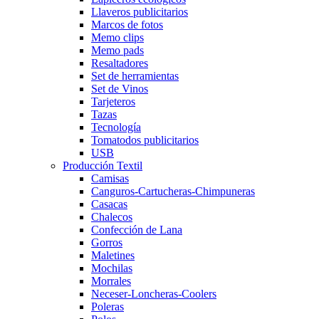
Llaveros publicitarios
Marcos de fotos
Memo clips
Memo pads
Resaltadores
Set de herramientas
Set de Vinos
Tarjeteros
Tazas
Tecnología
Tomatodos publicitarios
USB
Producción Textil
Camisas
Canguros-Cartucheras-Chimpuneras
Casacas
Chalecos
Confección de Lana
Gorros
Maletines
Mochilas
Morrales
Neceser-Loncheras-Coolers
Poleras