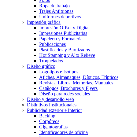
Polos
Ropa de trabajo
Trajes Anfitrionas
Uniformes deportivos
Impresión gráfica
Impresión Offset y Digital
Impresiones Publicitarias
Papelería y Formatería
Publicaciones
Plastificados y Barnizados
Hot Stamping y Alto Relieve
Troquelados
Diseño gráfico
Logotipos e Isotipos
Afiches, Almanaques, Dípticos, Trípticos
Revistas, Libros, Memorias, Manuales
Catálogos, Brochures y Flyers
Diseño para redes sociales
Diseño y desarrollo web
Distintivos Institucionales
Publicidad exterior e Interior
Backing
Corpóreos
Gigantografías
Identificadores de oficina