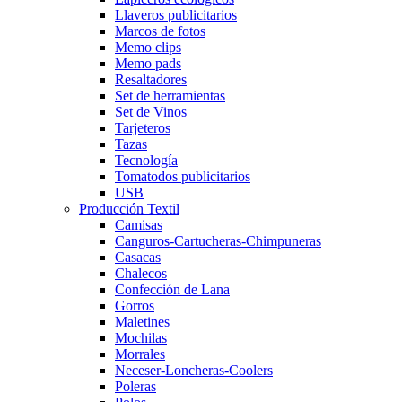
Llaveros publicitarios
Marcos de fotos
Memo clips
Memo pads
Resaltadores
Set de herramientas
Set de Vinos
Tarjeteros
Tazas
Tecnología
Tomatodos publicitarios
USB
Producción Textil
Camisas
Canguros-Cartucheras-Chimpuneras
Casacas
Chalecos
Confección de Lana
Gorros
Maletines
Mochilas
Morrales
Neceser-Loncheras-Coolers
Poleras