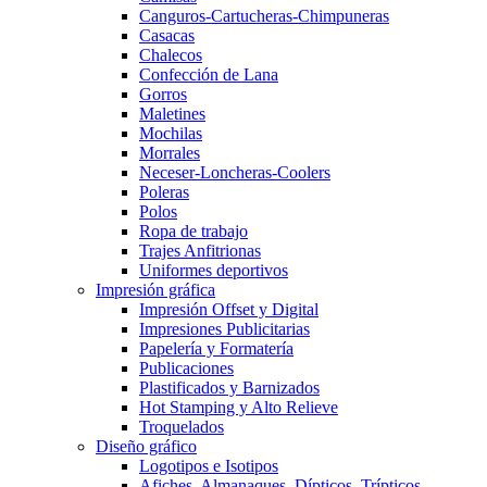
Canguros-Cartucheras-Chimpuneras
Casacas
Chalecos
Confección de Lana
Gorros
Maletines
Mochilas
Morrales
Neceser-Loncheras-Coolers
Poleras
Polos
Ropa de trabajo
Trajes Anfitrionas
Uniformes deportivos
Impresión gráfica
Impresión Offset y Digital
Impresiones Publicitarias
Papelería y Formatería
Publicaciones
Plastificados y Barnizados
Hot Stamping y Alto Relieve
Troquelados
Diseño gráfico
Logotipos e Isotipos
Afiches, Almanaques, Dípticos, Trípticos