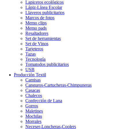
Lapiceros ecológicos
Lápiz-Línea Escolar
Llaveros publicitarios
Marcos de fotos
Memo clips
Memo pads
Resaltadores
Set de herramientas
Set de Vinos
Tarjeteros
Tazas
Tecnología
Tomatodos publicitarios
USB
Producción Textil
Camisas
Canguros-Cartucheras-Chimpuneras
Casacas
Chalecos
Confección de Lana
Gorros
Maletines
Mochilas
Morrales
Neceser-Loncheras-Coolers