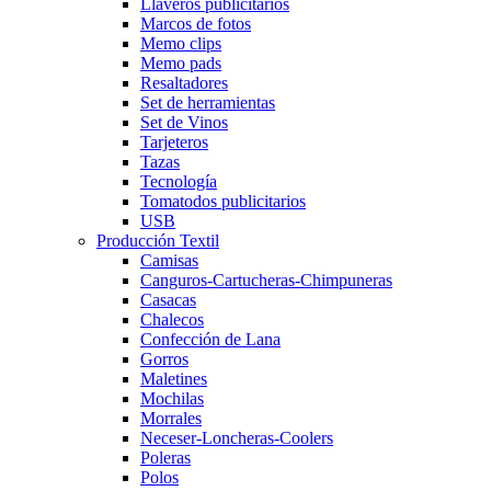
Llaveros publicitarios
Marcos de fotos
Memo clips
Memo pads
Resaltadores
Set de herramientas
Set de Vinos
Tarjeteros
Tazas
Tecnología
Tomatodos publicitarios
USB
Producción Textil
Camisas
Canguros-Cartucheras-Chimpuneras
Casacas
Chalecos
Confección de Lana
Gorros
Maletines
Mochilas
Morrales
Neceser-Loncheras-Coolers
Poleras
Polos