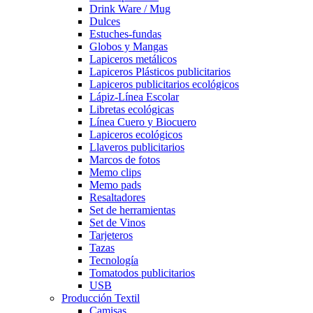
Drink Ware / Mug
Dulces
Estuches-fundas
Globos y Mangas
Lapiceros metálicos
Lapiceros Plásticos publicitarios
Lapiceros publicitarios ecológicos
Lápiz-Línea Escolar
Libretas ecológicas
Línea Cuero y Biocuero
Lapiceros ecológicos
Llaveros publicitarios
Marcos de fotos
Memo clips
Memo pads
Resaltadores
Set de herramientas
Set de Vinos
Tarjeteros
Tazas
Tecnología
Tomatodos publicitarios
USB
Producción Textil
Camisas