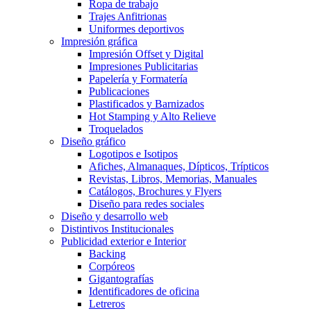
Ropa de trabajo
Trajes Anfitrionas
Uniformes deportivos
Impresión gráfica
Impresión Offset y Digital
Impresiones Publicitarias
Papelería y Formatería
Publicaciones
Plastificados y Barnizados
Hot Stamping y Alto Relieve
Troquelados
Diseño gráfico
Logotipos e Isotipos
Afiches, Almanaques, Dípticos, Trípticos
Revistas, Libros, Memorias, Manuales
Catálogos, Brochures y Flyers
Diseño para redes sociales
Diseño y desarrollo web
Distintivos Institucionales
Publicidad exterior e Interior
Backing
Corpóreos
Gigantografías
Identificadores de oficina
Letreros