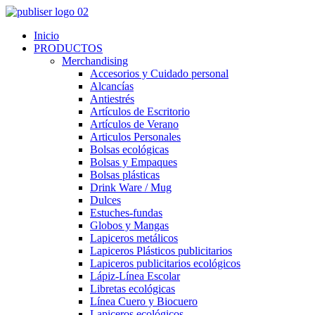
Inicio
PRODUCTOS
Merchandising
Accesorios y Cuidado personal
Alcancías
Antiestrés
Artículos de Escritorio
Artículos de Verano
Articulos Personales
Bolsas ecológicas
Bolsas y Empaques
Bolsas plásticas
Drink Ware / Mug
Dulces
Estuches-fundas
Globos y Mangas
Lapiceros metálicos
Lapiceros Plásticos publicitarios
Lapiceros publicitarios ecológicos
Lápiz-Línea Escolar
Libretas ecológicas
Línea Cuero y Biocuero
Lapiceros ecológicos