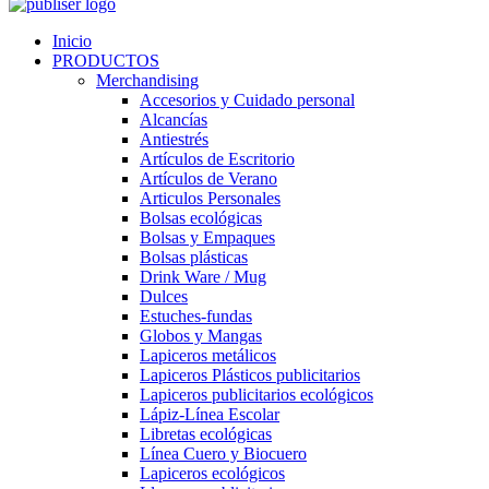
Inicio
PRODUCTOS
Merchandising
Accesorios y Cuidado personal
Alcancías
Antiestrés
Artículos de Escritorio
Artículos de Verano
Articulos Personales
Bolsas ecológicas
Bolsas y Empaques
Bolsas plásticas
Drink Ware / Mug
Dulces
Estuches-fundas
Globos y Mangas
Lapiceros metálicos
Lapiceros Plásticos publicitarios
Lapiceros publicitarios ecológicos
Lápiz-Línea Escolar
Libretas ecológicas
Línea Cuero y Biocuero
Lapiceros ecológicos