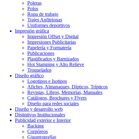
Poleras
Polos
Ropa de trabajo
Trajes Anfitrionas
Uniformes deportivos
Impresión gráfica
Impresión Offset y Digital
Impresiones Publicitarias
Papelería y Formatería
Publicaciones
Plastificados y Barnizados
Hot Stamping y Alto Relieve
Troquelados
Diseño gráfico
Logotipos e Isotipos
Afiches, Almanaques, Dípticos, Trípticos
Revistas, Libros, Memorias, Manuales
Catálogos, Brochures y Flyers
Diseño para redes sociales
Diseño y desarrollo web
Distintivos Institucionales
Publicidad exterior e Interior
Backing
Corpóreos
Gigantografías