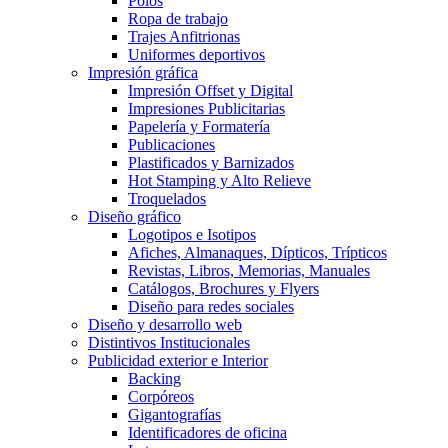
Polos
Ropa de trabajo
Trajes Anfitrionas
Uniformes deportivos
Impresión gráfica
Impresión Offset y Digital
Impresiones Publicitarias
Papelería y Formatería
Publicaciones
Plastificados y Barnizados
Hot Stamping y Alto Relieve
Troquelados
Diseño gráfico
Logotipos e Isotipos
Afiches, Almanaques, Dípticos, Trípticos
Revistas, Libros, Memorias, Manuales
Catálogos, Brochures y Flyers
Diseño para redes sociales
Diseño y desarrollo web
Distintivos Institucionales
Publicidad exterior e Interior
Backing
Corpóreos
Gigantografías
Identificadores de oficina