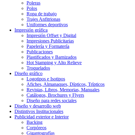
Poleras
Polos
Ropa de trabajo
Trajes Anfitrionas
Uniformes deportivos
Impresión gráfica
Impresión Offset y Digital
Impresiones Publicitarias
Papelería y Formatería
Publicaciones
Plastificados y Barnizados
Hot Stamping y Alto Relieve
Troquelados
Diseño gráfico
Logotipos e Isotipos
Afiches, Almanaques, Dípticos, Trípticos
Revistas, Libros, Memorias, Manuales
Catálogos, Brochures y Flyers
Diseño para redes sociales
Diseño y desarrollo web
Distintivos Institucionales
Publicidad exterior e Interior
Backing
Corpóreos
Gigantografías