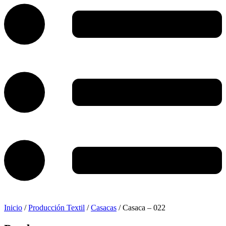
Inicio
/
Producción Textil
/
Casacas
/ Casaca – 022