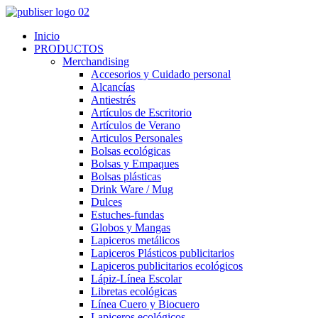
Inicio
PRODUCTOS
Merchandising
Accesorios y Cuidado personal
Alcancías
Antiestrés
Artículos de Escritorio
Artículos de Verano
Articulos Personales
Bolsas ecológicas
Bolsas y Empaques
Bolsas plásticas
Drink Ware / Mug
Dulces
Estuches-fundas
Globos y Mangas
Lapiceros metálicos
Lapiceros Plásticos publicitarios
Lapiceros publicitarios ecológicos
Lápiz-Línea Escolar
Libretas ecológicas
Línea Cuero y Biocuero
Lapiceros ecológicos