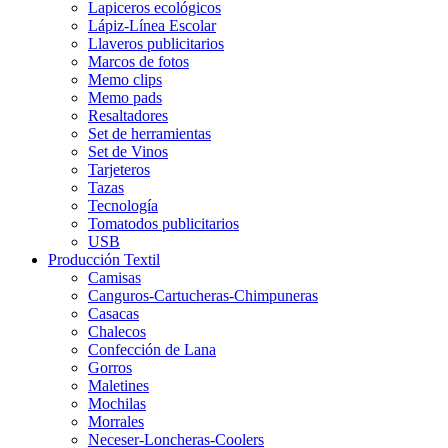
Lapiceros ecológicos
Lápiz-Línea Escolar
Llaveros publicitarios
Marcos de fotos
Memo clips
Memo pads
Resaltadores
Set de herramientas
Set de Vinos
Tarjeteros
Tazas
Tecnología
Tomatodos publicitarios
USB
Producción Textil
Camisas
Canguros-Cartucheras-Chimpuneras
Casacas
Chalecos
Confección de Lana
Gorros
Maletines
Mochilas
Morrales
Neceser-Loncheras-Coolers