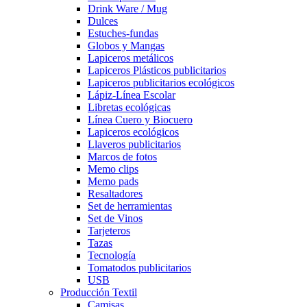
Drink Ware / Mug
Dulces
Estuches-fundas
Globos y Mangas
Lapiceros metálicos
Lapiceros Plásticos publicitarios
Lapiceros publicitarios ecológicos
Lápiz-Línea Escolar
Libretas ecológicas
Línea Cuero y Biocuero
Lapiceros ecológicos
Llaveros publicitarios
Marcos de fotos
Memo clips
Memo pads
Resaltadores
Set de herramientas
Set de Vinos
Tarjeteros
Tazas
Tecnología
Tomatodos publicitarios
USB
Producción Textil
Camisas