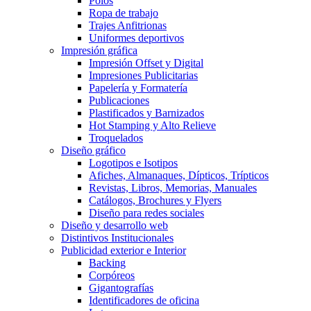
Polos
Ropa de trabajo
Trajes Anfitrionas
Uniformes deportivos
Impresión gráfica
Impresión Offset y Digital
Impresiones Publicitarias
Papelería y Formatería
Publicaciones
Plastificados y Barnizados
Hot Stamping y Alto Relieve
Troquelados
Diseño gráfico
Logotipos e Isotipos
Afiches, Almanaques, Dípticos, Trípticos
Revistas, Libros, Memorias, Manuales
Catálogos, Brochures y Flyers
Diseño para redes sociales
Diseño y desarrollo web
Distintivos Institucionales
Publicidad exterior e Interior
Backing
Corpóreos
Gigantografías
Identificadores de oficina