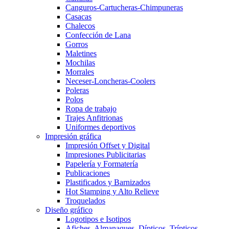
Canguros-Cartucheras-Chimpuneras
Casacas
Chalecos
Confección de Lana
Gorros
Maletines
Mochilas
Morrales
Neceser-Loncheras-Coolers
Poleras
Polos
Ropa de trabajo
Trajes Anfitrionas
Uniformes deportivos
Impresión gráfica
Impresión Offset y Digital
Impresiones Publicitarias
Papelería y Formatería
Publicaciones
Plastificados y Barnizados
Hot Stamping y Alto Relieve
Troquelados
Diseño gráfico
Logotipos e Isotipos
Afiches, Almanaques, Dípticos, Trípticos