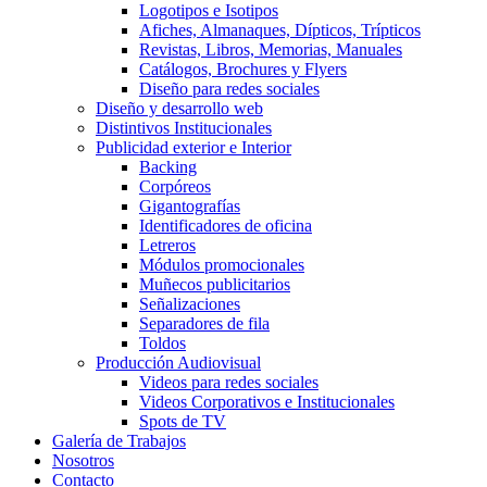
Logotipos e Isotipos
Afiches, Almanaques, Dípticos, Trípticos
Revistas, Libros, Memorias, Manuales
Catálogos, Brochures y Flyers
Diseño para redes sociales
Diseño y desarrollo web
Distintivos Institucionales
Publicidad exterior e Interior
Backing
Corpóreos
Gigantografías
Identificadores de oficina
Letreros
Módulos promocionales
Muñecos publicitarios
Señalizaciones
Separadores de fila
Toldos
Producción Audiovisual
Videos para redes sociales
Videos Corporativos e Institucionales
Spots de TV
Galería de Trabajos
Nosotros
Contacto