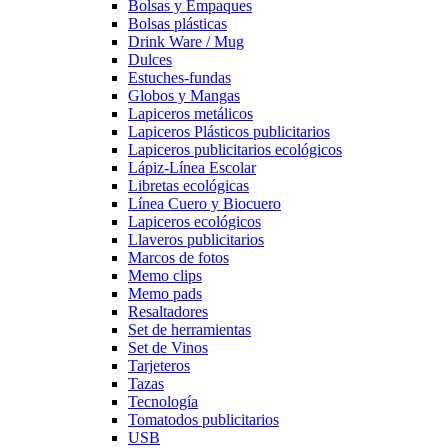
Bolsas y Empaques
Bolsas plásticas
Drink Ware / Mug
Dulces
Estuches-fundas
Globos y Mangas
Lapiceros metálicos
Lapiceros Plásticos publicitarios
Lapiceros publicitarios ecológicos
Lápiz-Línea Escolar
Libretas ecológicas
Línea Cuero y Biocuero
Lapiceros ecológicos
Llaveros publicitarios
Marcos de fotos
Memo clips
Memo pads
Resaltadores
Set de herramientas
Set de Vinos
Tarjeteros
Tazas
Tecnología
Tomatodos publicitarios
USB