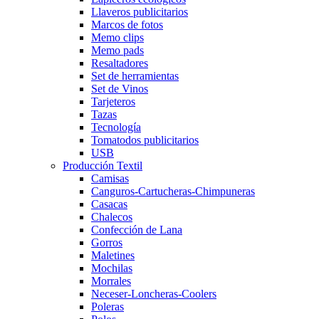
Llaveros publicitarios
Marcos de fotos
Memo clips
Memo pads
Resaltadores
Set de herramientas
Set de Vinos
Tarjeteros
Tazas
Tecnología
Tomatodos publicitarios
USB
Producción Textil
Camisas
Canguros-Cartucheras-Chimpuneras
Casacas
Chalecos
Confección de Lana
Gorros
Maletines
Mochilas
Morrales
Neceser-Loncheras-Coolers
Poleras