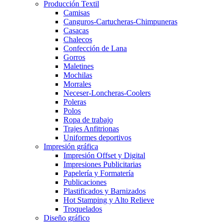
Producción Textil
Camisas
Canguros-Cartucheras-Chimpuneras
Casacas
Chalecos
Confección de Lana
Gorros
Maletines
Mochilas
Morrales
Neceser-Loncheras-Coolers
Poleras
Polos
Ropa de trabajo
Trajes Anfitrionas
Uniformes deportivos
Impresión gráfica
Impresión Offset y Digital
Impresiones Publicitarias
Papelería y Formatería
Publicaciones
Plastificados y Barnizados
Hot Stamping y Alto Relieve
Troquelados
Diseño gráfico