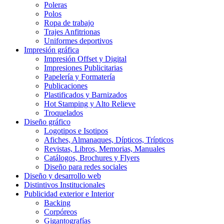
Poleras
Polos
Ropa de trabajo
Trajes Anfitrionas
Uniformes deportivos
Impresión gráfica
Impresión Offset y Digital
Impresiones Publicitarias
Papelería y Formatería
Publicaciones
Plastificados y Barnizados
Hot Stamping y Alto Relieve
Troquelados
Diseño gráfico
Logotipos e Isotipos
Afiches, Almanaques, Dípticos, Trípticos
Revistas, Libros, Memorias, Manuales
Catálogos, Brochures y Flyers
Diseño para redes sociales
Diseño y desarrollo web
Distintivos Institucionales
Publicidad exterior e Interior
Backing
Corpóreos
Gigantografías