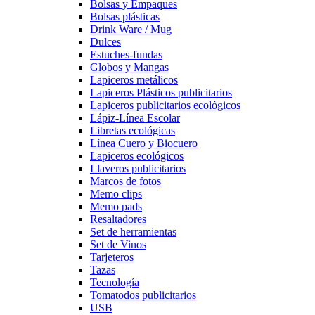
Bolsas y Empaques
Bolsas plásticas
Drink Ware / Mug
Dulces
Estuches-fundas
Globos y Mangas
Lapiceros metálicos
Lapiceros Plásticos publicitarios
Lapiceros publicitarios ecológicos
Lápiz-Línea Escolar
Libretas ecológicas
Línea Cuero y Biocuero
Lapiceros ecológicos
Llaveros publicitarios
Marcos de fotos
Memo clips
Memo pads
Resaltadores
Set de herramientas
Set de Vinos
Tarjeteros
Tazas
Tecnología
Tomatodos publicitarios
USB