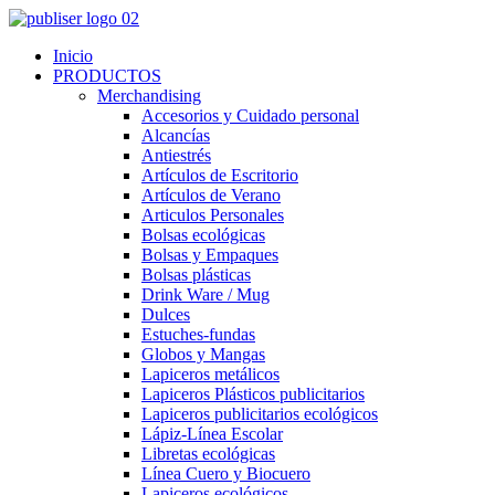
Inicio
PRODUCTOS
Merchandising
Accesorios y Cuidado personal
Alcancías
Antiestrés
Artículos de Escritorio
Artículos de Verano
Articulos Personales
Bolsas ecológicas
Bolsas y Empaques
Bolsas plásticas
Drink Ware / Mug
Dulces
Estuches-fundas
Globos y Mangas
Lapiceros metálicos
Lapiceros Plásticos publicitarios
Lapiceros publicitarios ecológicos
Lápiz-Línea Escolar
Libretas ecológicas
Línea Cuero y Biocuero
Lapiceros ecológicos