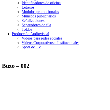
Identificadores de oficina
Letreros
Módulos promocionales
Muñecos publicitarios
Señalizaciones
Separadores de fila
Toldos
Producción Audiovisual
Videos para redes sociales
Videos Corporativos e Institucionales
Spots de TV
Buzo – 002