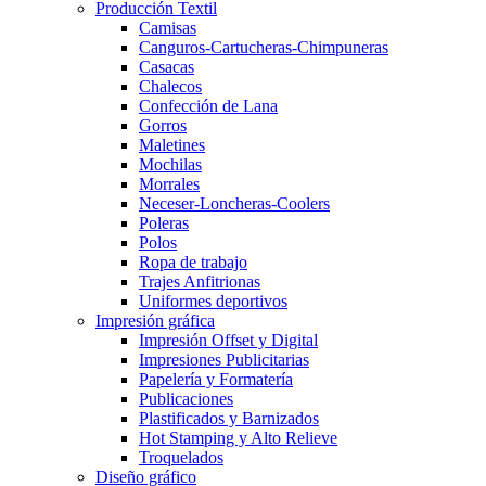
Producción Textil
Camisas
Canguros-Cartucheras-Chimpuneras
Casacas
Chalecos
Confección de Lana
Gorros
Maletines
Mochilas
Morrales
Neceser-Loncheras-Coolers
Poleras
Polos
Ropa de trabajo
Trajes Anfitrionas
Uniformes deportivos
Impresión gráfica
Impresión Offset y Digital
Impresiones Publicitarias
Papelería y Formatería
Publicaciones
Plastificados y Barnizados
Hot Stamping y Alto Relieve
Troquelados
Diseño gráfico