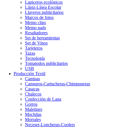
Lapiceros ecológicos
Lápiz-Línea Escolar
Llaveros publicitarios
Marcos de fotos
Memo clips
Memo pads
Resaltadores
Set de herramientas
Set de Vinos
Tarjeteros
Tazas
Tecnología
Tomatodos publicitarios
USB
Producción Textil
Camisas
Canguros-Cartucheras-Chimpuneras
Casacas
Chalecos
Confección de Lana
Gorros
Maletines
Mochilas
Morrales
Neceser-Loncheras-Coolers