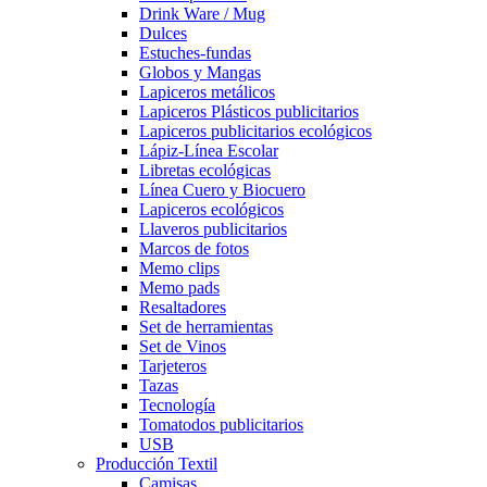
Drink Ware / Mug
Dulces
Estuches-fundas
Globos y Mangas
Lapiceros metálicos
Lapiceros Plásticos publicitarios
Lapiceros publicitarios ecológicos
Lápiz-Línea Escolar
Libretas ecológicas
Línea Cuero y Biocuero
Lapiceros ecológicos
Llaveros publicitarios
Marcos de fotos
Memo clips
Memo pads
Resaltadores
Set de herramientas
Set de Vinos
Tarjeteros
Tazas
Tecnología
Tomatodos publicitarios
USB
Producción Textil
Camisas